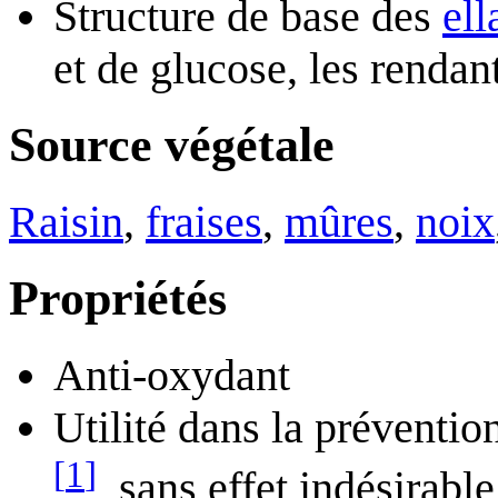
Structure de base des
ell
et de glucose, les rendan
Source végétale
Raisin
,
fraises
,
mûres
,
noix
Propriétés
Anti-oxydant
Utilité dans la préventio
[
1
]
, sans effet indésirabl