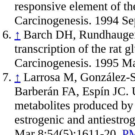
responsive element of t
Carcinogenesis. 1994 Se
↑
Barch DH, Rundhaugen 
transcription of the rat 
Carcinogenesis. 1995 M
↑
Larrosa M, González-S
Barberán FA, Espín JC. U
metabolites produced by 
estrogenic and antiestro
Mar 8;54(5):1611-20.
PM