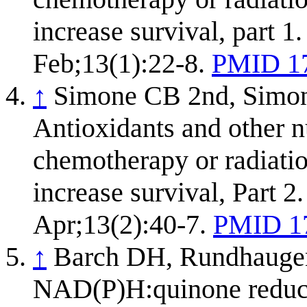
increase survival, part 
Feb;13(1):22-8.
PMID 1
↑
Simone CB 2nd, Simo
Antioxidants and other nu
chemotherapy or radiatio
increase survival, Part 
Apr;13(2):40-7.
PMID 1
↑
Barch DH, Rundhaugen
NAD(P)H:quinone reducta