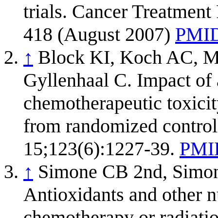
trials. Cancer Treatment
418 (August 2007)
PMID
↑
Block KI, Koch AC, 
Gyllenhaal C. Impact of
chemotherapeutic toxicit
from randomized controll
15;123(6):1227-39.
PMI
↑
Simone CB 2nd, Simo
Antioxidants and other nu
chemotherapy or radiatio