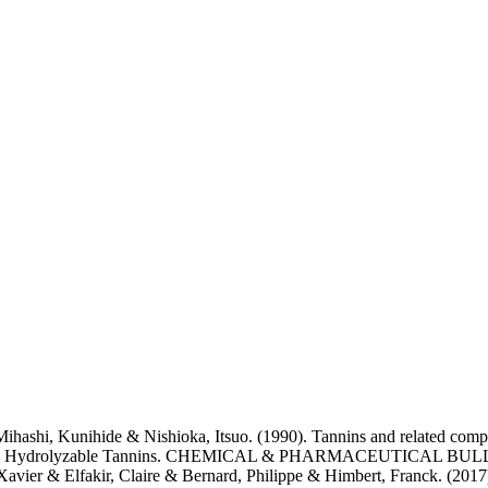
hashi, Kunihide & Nishioka, Itsuo. (1990). Tannins and related compo
 Related Hydrolyzable Tannins. CHEMICAL & PHARMACEUTICAL BULLE
vier & Elfakir, Claire & Bernard, Philippe & Himbert, Franck. (2017). 