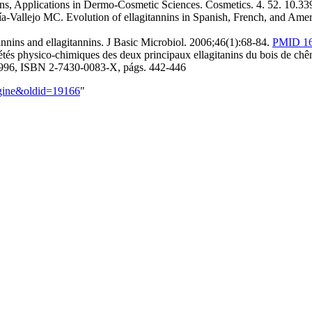
ns, Applications in Dermo-Cosmetic Sciences. Cosmetics. 4. 52. 10.3
Vallejo MC. Evolution of ellagitannins in Spanish, French, and Ameri
nnins and ellagitannins. J Basic Microbiol. 2006;46(1):68-84.
PMID 1
iétés physico-chimiques des deux principaux ellagitanins du bois de ch
, 1996, ISBN 2-7430-0083-X, págs. 442-446
agine&oldid=19166
"