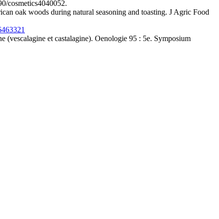
390/cosmetics4040052.
can oak woods during natural seasoning and toasting. J Agric Food
6463321
êne (vescalagine et castalagine). Oenologie 95 : 5e. Symposium