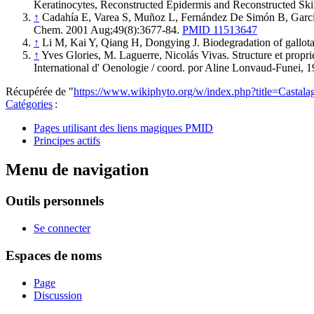
Keratinocytes, Reconstructed Epidermis and Reconstructed Ski
↑
Cadahía E, Varea S, Muñoz L, Fernández De Simón B, García-
Chem. 2001 Aug;49(8):3677-84.
PMID 11513647
↑
Li M, Kai Y, Qiang H, Dongying J. Biodegradation of gallota
↑
Yves Glories, M. Laguerre, Nicolás Vivas. Structure et propr
International d' Oenologie / coord. por Aline Lonvaud-Funei
Récupérée de "
https://www.wikiphyto.org/w/index.php?title=Castal
Catégories
:
Pages utilisant des liens magiques PMID
Principes actifs
Menu de navigation
Outils personnels
Se connecter
Espaces de noms
Page
Discussion