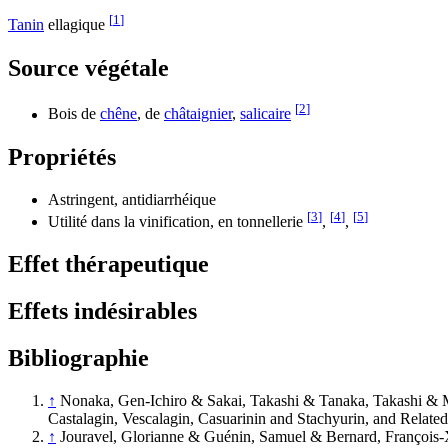
[
1
]
Tanin
ellagique
Source végétale
[
2
]
Bois de
chêne
, de
châtaignier
,
salicaire
Propriétés
Astringent, antidiarrhéique
[
3
]
[
4
]
[
5
]
Utilité dans la vinification, en tonnellerie
,
,
Effet thérapeutique
Effets indésirables
Bibliographie
↑
Nonaka, Gen-Ichiro & Sakai, Takashi & Tanaka, Takashi & Mi
Castalagin, Vescalagin, Casuarinin and Stachyurin, and
↑
Jouravel, Glorianne & Guénin, Samuel & Bernard, François-Xa