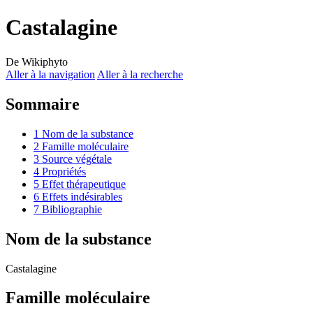
Castalagine
De Wikiphyto
Aller à la navigation
Aller à la recherche
Sommaire
1
Nom de la substance
2
Famille moléculaire
3
Source végétale
4
Propriétés
5
Effet thérapeutique
6
Effets indésirables
7
Bibliographie
Nom de la substance
Castalagine
Famille moléculaire