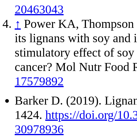
20463043
↑
Power KA, Thompson L
its lignans with soy and 
stimulatory effect of soy
cancer? Mol Nutr Food R
17579892
Barker D. (2019). Lignan
1424.
https://doi.org/1
30978936