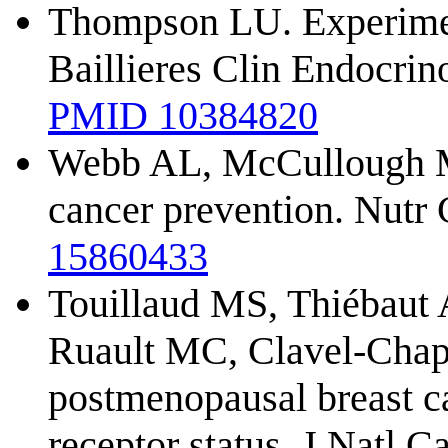
Thompson LU. Experiment
Baillieres Clin Endocri
PMID 10384820
Webb AL, McCullough ML.
cancer prevention. Nutr
15860433
Touillaud MS, Thiébaut 
Ruault MC, Clavel-Chape
postmenopausal breast ca
receptor status. J Natl 