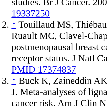
studies. Br J Cancer. 2
19337250
↑
Touillaud MS, Thiébau
Ruault MC, Clavel-Chape
postmenopausal breast ca
receptor status. J Natl 
PMID 17374837
↑
Buck K, Zaineddin AK,
J. Meta-analyses of ligna
cancer risk. Am J Clin N