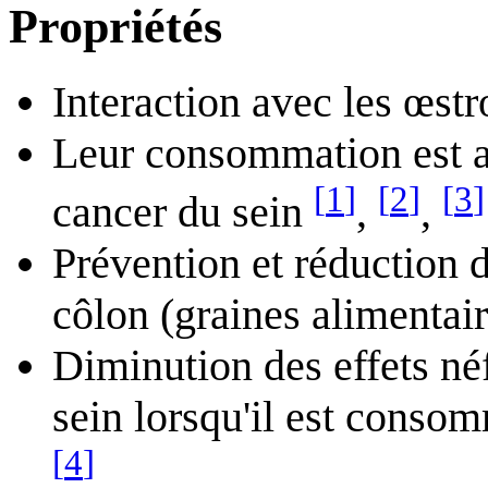
Propriétés
Interaction avec les œst
Leur consommation est a
[
1
]
[
2
]
[
3
]
cancer du sein
,
,
Prévention et réduction d
côlon (graines alimentair
Diminution des effets né
sein lorsqu'il est conso
[
4
]