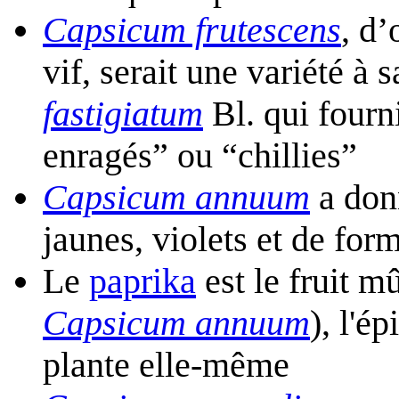
Capsicum frutescens
, d’
vif, serait une variété à
fastigiatum
Bl. qui fourn
enragés” ou “chillies”
Capsicum annuum
a donn
jaunes, violets et de for
Le
paprika
est le fruit m
Capsicum annuum
), l'ép
plante elle-même