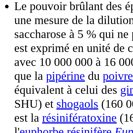
Le pouvoir brûlant des ép
une mesure de la dilutio
saccharose à 5 % qui ne 
est exprimé en unité de 
avec 10 000 000 à 16 00
que la
pipérine
du
poivre
équivalent à celui des
gi
SHU) et
shogaols
(160 0
est la
résinifératoxine
(16
l'
euphorbe résinifère
Eup