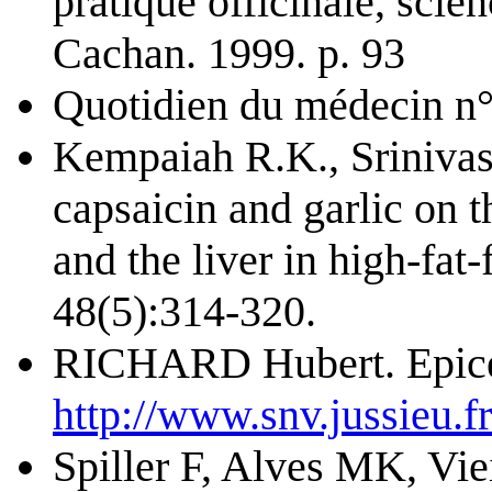
pratique officinale, scie
Cachan. 1999. p. 93
Quotidien du médecin n°
Kempaiah R.K., Srinivas
capsaicin and garlic on t
and the liver in high-fat
48(5):314-320.
RICHARD Hubert. Epices
http://www.snv.jussieu.
Spiller F, Alves MK, Vi