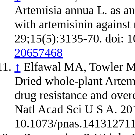
Artemisia annua L. as an
with artemisinin against
29;15(5):3135-70. doi:
20657468
↑
Elfawal MA, Towler M
Dried whole-plant Artemi
drug resistance and over
Natl Acad Sci U S A. 201
10.1073/pnas.14131271