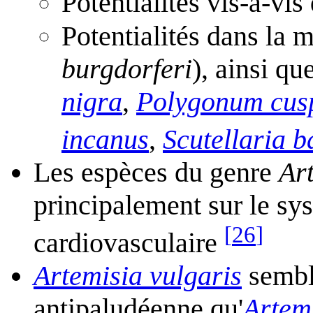
Potentialités vis-à-v
Potentialités dans la 
burgdorferi
), ainsi qu
nigra
,
Polygonum cus
incanus
,
Scutellaria b
Les espèces du genre
Ar
principalement sur le sy
[
26
]
cardiovasculaire
Artemisia vulgaris
sembl
antipaludéenne qu'
Artem