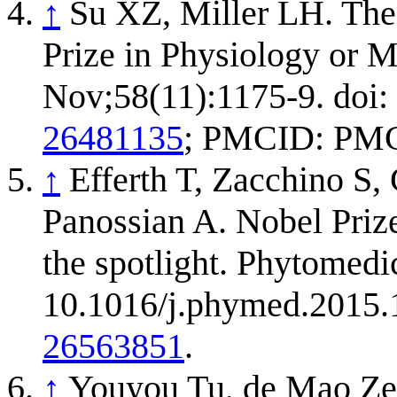
↑
Su XZ, Miller LH. The 
Prize in Physiology or M
Nov;58(11):1175-9. doi
26481135
; PMCID: PM
↑
Efferth T, Zacchino S,
Panossian A. Nobel Prize
the spotlight. Phytomedi
10.1016/j.phymed.2015.
26563851
.
↑
Youyou Tu, de Mao Zed