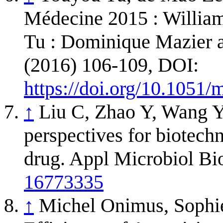
Médecine 2015 : Willia
Tu : Dominique Mazier a
(2016) 106-109, DOI:
https://doi.org/10.1051
↑
Liu C, Zhao Y, Wang Y.
perspectives for biotechn
drug. Appl Microbiol Bi
16773335
↑
Michel Onimus, Sophie