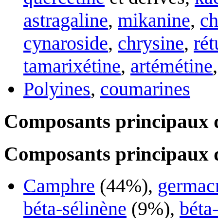
astragaline
,
mikanine
,
ch
cynaroside
,
chrysine
,
rét
tamarixétine
,
artémétine
Polyines
,
coumarines
Composants principaux d
Composants principaux de 
Camphre
(44%),
germac
béta-sélinène
(9%),
béta