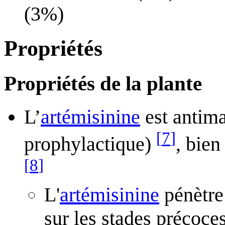
(3%)
Propriétés
Propriétés de la plante
L’
artémisinine
est antima
[
7
]
prophylactique)
, bien
[
8
]
L'
artémisinine
pénètre 
sur les stades précoce