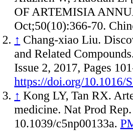
OF ARTEMISIA ANNUA 
Oct;50(10):366-70. Chin
↑
Chang-xiao Liu. Disco
and Related Compounds.
Issue 2, 2017, Pages 10
https://doi.org/10.1016
↑
Kong LY, Tan RX. Artem
medicine. Nat Prod Rep.
10.1039/c5np00133a.
PM