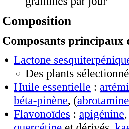
grammes par jour
Composition
Composants principaux d
Lactone sesquiterpéniqu
Des plants sélectionné
Huile essentielle
:
artémi
béta-pinène
, (
abrotamine
Flavonoïdes
:
apigénine
quercétine
et dérivés,
ka