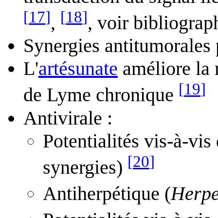
[
17
]
[
18
]
,
, voir bibliograph
Synergies antitumorales 
L'
artésunate
améliore la 
[
19
]
de Lyme chronique
Antivirale :
Potentialités vis-à-vis
[
20
]
synergies)
Antiherpétique (
Herpe