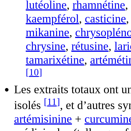
lutéoline
,
rhamnétine
,
kaempférol
,
casticine
mikanine
,
chrysopléno
chrysine
,
rétusine
,
lari
tamarixétine
,
artéméti
[
10
]
Les extraits totaux ont u
[
11
]
isolés
, et d’autres s
artémisinine
+
curcumin