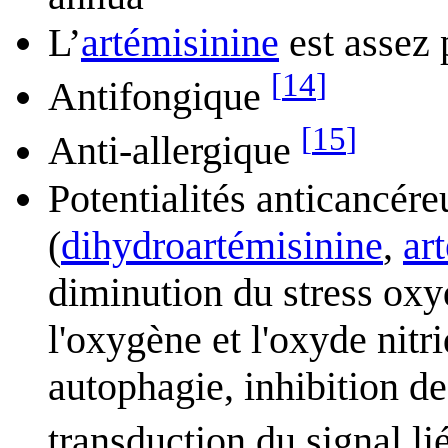
L’
artémisinine
est assez 
[
14
]
Antifongique
[
15
]
Anti-allergique
Potentialités anticancére
(
dihydroartémisinine
,
ar
diminution du stress oxyd
l'oxygène et l'oxyde nitr
autophagie, inhibition de
transduction du signal li