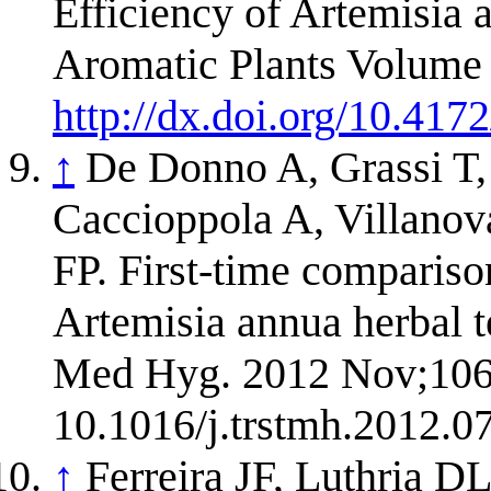
Efficiency of Artemisia
Aromatic Plants Volume 
http://dx.doi.org/10.41
↑
De Donno A, Grassi T,
Caccioppola A, Villanov
FP. First-time comparison
Artemisia annua herbal t
Med Hyg. 2012 Nov;106(
10.1016/j.trstmh.2012.0
↑
Ferreira JF, Luthria D