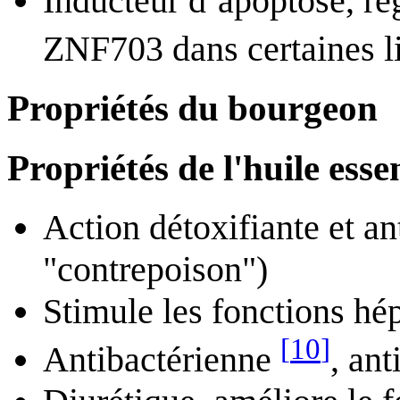
Inducteur d’apoptose, rég
ZNF703 dans certaines li
Propriétés du bourgeon
Propriétés de l'huile essen
Action détoxifiante et a
"contrepoison")
Stimule les fonctions hép
[
10
]
Antibactérienne
, an