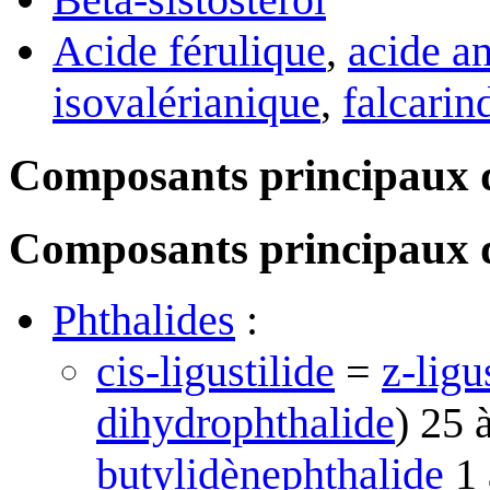
Acide férulique
,
acide a
isovalérianique
,
falcarin
Composants principaux d
Composants principaux de 
Phthalides
:
cis-ligustilide
=
z-ligu
dihydrophthalide
) 25 
butylidènephthalide
1 