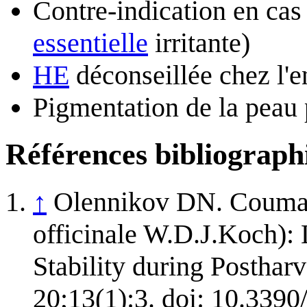
Contre-indication en cas
essentielle
irritante)
HE
déconseillée chez l'e
Pigmentation de la peau p
Références bibliograph
↑
Olennikov DN. Coumar
officinale W.D.J.Koch): 
Stability during Posthar
20;13(1):3. doi: 10.33