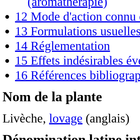
(aromathérapie)
12
Mode d'action connu
13
Formulations usuelle
14
Réglementation
15
Effets indésirables év
16
Références bibliogra
Nom de la plante
Livèche,
lovage
(anglais)
Dénomination latine in