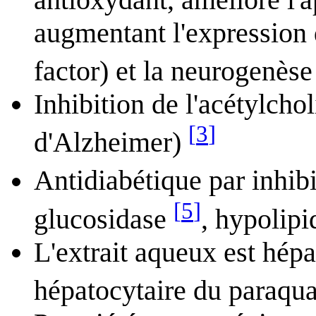
augmentant l'expression
factor) et la neurogenès
Inhibition de l'acétylcho
[
3
]
d'Alzheimer)
Antidiabétique par inhib
[
5
]
glucosidase
, hypolip
L'extrait aqueux est hépa
hépatocytaire du paraqua