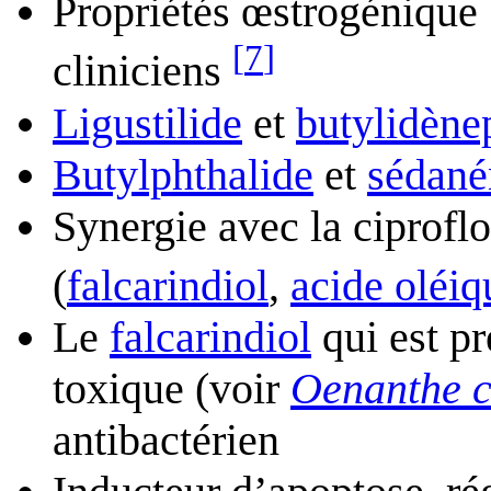
Propriétés œstrogénique 
[
7
]
cliniciens
Ligustilide
et
butylidène
Butylphthalide
et
sédané
Synergie avec la ciprofl
(
falcarindiol
,
acide oléiq
Le
falcarindiol
qui est pr
toxique (voir
Oenanthe c
antibactérien