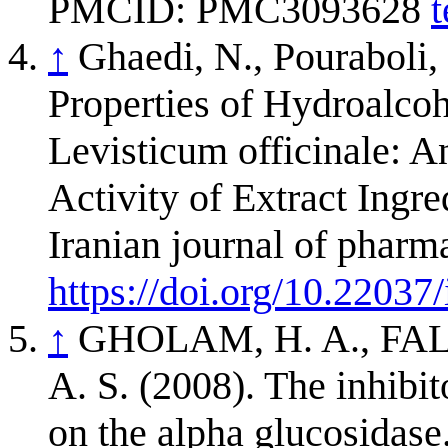
PMCID: PMC3093628
t
↑
Ghaedi, N., Pouraboli, 
Properties of Hydroalcoh
Levisticum officinale: A
Activity of Extract Ingr
Iranian journal of pharm
https://doi.org/10.22037
↑
GHOLAM, H. A., FAL
A. S. (2008). The inhibit
on the alpha glucosi