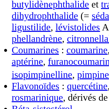
butylidènephthalide
et
tr
dihydrophthalide
(=
séda
ligustilide
,
lévistolides
A
phellandrène
,
citronnella
Coumarines
:
coumarine
aptérine
,
furanocoumari
isopimpinelline
,
pimpine
Flavonoïdes
:
quercétine
rosmarinique
, dérivés de 
Béta-sistostérol