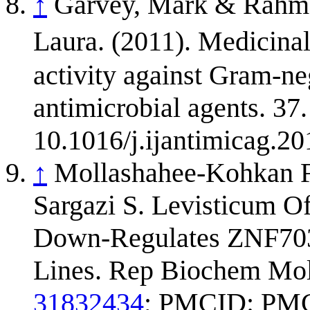
↑
Garvey, Mark & Rahm
Laura. (2011). Medicinal
activity against Gram-neg
antimicrobial agents. 37
10.1016/j.ijantimicag.20
↑
Mollashahee-Kohkan F,
Sargazi S. Levisticum Of
Down-Regulates ZNF703 
Lines. Rep Biochem Mol 
31832434
; PMCID: PM