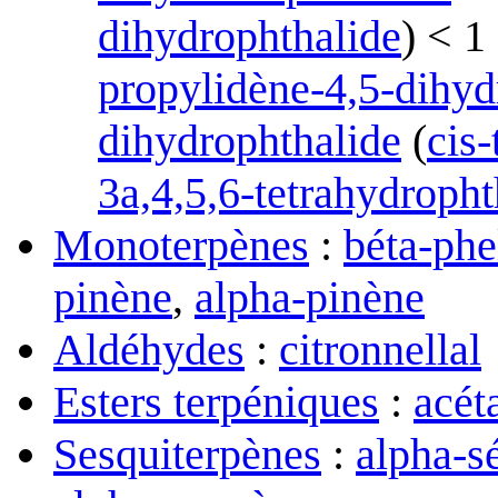
dihydrophthalide
) < 1
propylidène-4,5-dihyd
dihydrophthalide
(
cis-
3a,4,5,6-tetrahydropht
Monoterpènes
:
béta-phe
pinène
,
alpha-pinène
Aldéhydes
:
citronnellal
Esters terpéniques
:
acét
Sesquiterpènes
:
alpha-s