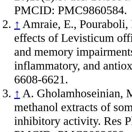
PMCID: PMC9860584.
↑
Amraie, E., Pouraboli, 
effects of Levisticum of
and memory impairments 
inflammatory, and antiox
6608-6621.
↑
A. Gholamhoseinian, M.
methanol extracts of som
inhibitory activity. Res