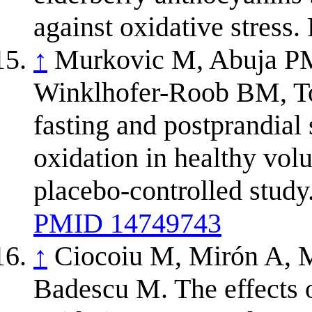
against oxidative stress
↑
Murkovic M, Abuja PM
Winklhofer-Roob BM, Top
fasting and postprandial
oxidation in healthy vol
placebo-controlled study
PMID 14749743
↑
Ciocoiu M, Mirón A, M
Badescu M. The effects 