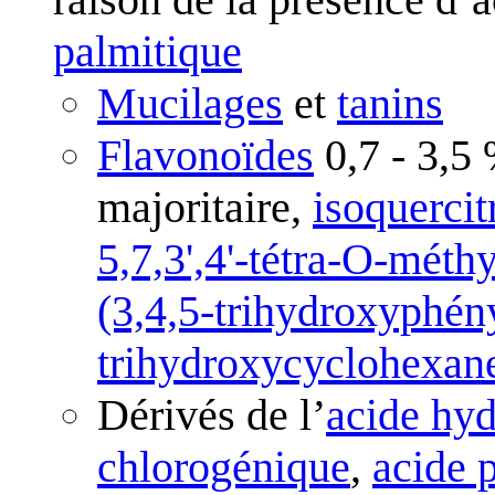
palmitique
Mucilages
et
tanins
Flavonoïdes
0,7 - 3,5 
majoritaire,
isoquercit
5,7,3',4'-tétra-O-méth
(3,4,5-trihydroxyphén
trihydroxycyclohexan
Dérivés de l’
acide hy
chlorogénique
,
acide 