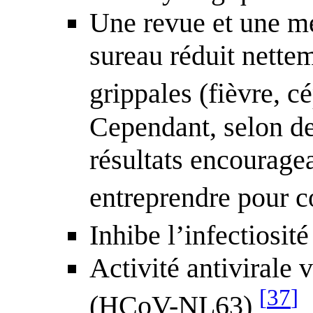
Une revue et une mé
sureau réduit nette
grippales (fièvre, c
Cependant, selon d
résultats encouragea
entreprendre pour 
Inhibe l’infectiosi
Activité antivirale
[
37
]
(HCoV-NL63)