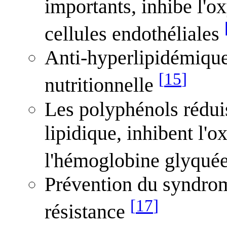
importants, inhibe l'
cellules endothéliales
Anti-hyperlipidémique
[
15
]
nutritionnelle
Les polyphénols réduis
lipidique, inhibent l'
l'hémoglobine glyquée
Prévention du syndrom
[
17
]
résistance