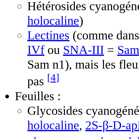
Hétérosides cyanogéné
holocaline
)
Lectines
(comme dans le
IVf
ou
SNA-III
=
Samb
Sam n1), mais les fleu
[
4
]
pas
Feuilles :
Glycosides cyanogénét
holocaline
,
2S-β-D-ap