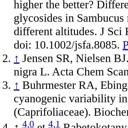
higher the better? Diffe
glycosides in Sambucus n
different altitudes. J S
doi: 10.1002/jsfa.8085.
↑
Jensen SR, Nielsen BJ
nigra L. Acta Chem Sca
↑
Buhrmester RA, Ebinge
cyanogenic variability i
(Caprifoliaceae). Bioch
4,0
4,1
↑
et
Rabetokotany 