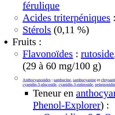
férulique
Acides triterpéniques
Stérols
(0,11 %)
Fruits :
Flavonoïdes
:
rutoside
(29 à 60 mg/100 g)
Anthocyanosides
:
sambucine
,
sambucyanine
et
chrysan
cyanidin-3-glucoside
,
cyanidin-3-rutinoside
,
pelargonidi
Teneur en
anthocya
Phenol-Explorer
) :