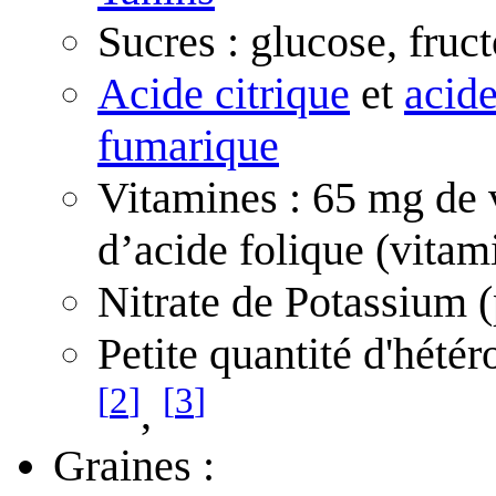
Sucres : glucose, fruc
Acide citrique
et
acid
fumarique
Vitamines : 65 mg de 
d’acide folique (vitam
Nitrate de Potassium (
Petite quantité d'hété
[
2
]
[
3
]
,
Graines :