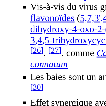
Vis-à-vis du virus 
flavonoïdes
(
5,7,3'
dihydroxy-4-oxo-2-
3,4,5-trihydroxycy
[
26
]
[
27
]
,
, comme
Ca
connatum
Les baies sont un a
[
30
]
Effet synergique a