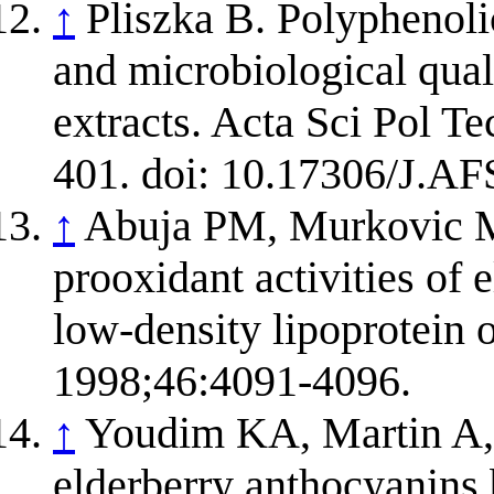
↑
Pliszka B. Polyphenolic 
and microbiological qual
extracts. Acta Sci Pol T
401. doi: 10.17306/J.A
↑
Abuja PM, Murkovic M
prooxidant activities of 
low-density lipoprotein
1998;46:4091-4096.
↑
Youdim KA, Martin A, 
elderberry anthocyanins b