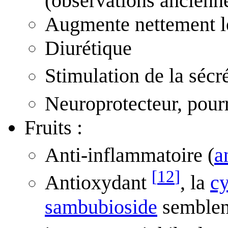
(observations ancienn
Augmente nettement le
Diurétique
Stimulation de la sécr
Neuroprotecteur, pour
Fruits :
Anti-inflammatoire (
a
[
12
]
Antioxydant
, la
cy
sambubioside
semblent