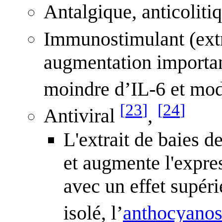
Antalgique, anticolitiq
Immunostimulant (extr
augmentation importan
moindre d’IL-6 et mod
[
23
]
[
24
]
Antiviral
,
L'extrait de baies d
et augmente l'expre
avec un effet supéri
isolé, l’
anthocyanos