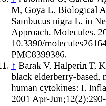
M, Goya L. Biological 
Sambucus nigra L. in Ne
Approach. Molecules. 20
10.3390/molecules2616
PMC8399386.
↑
Barak V, Halperin T, K
black elderberry-based, n
human cytokines: I. Inf
2001 Apr-Jun;12(2):290