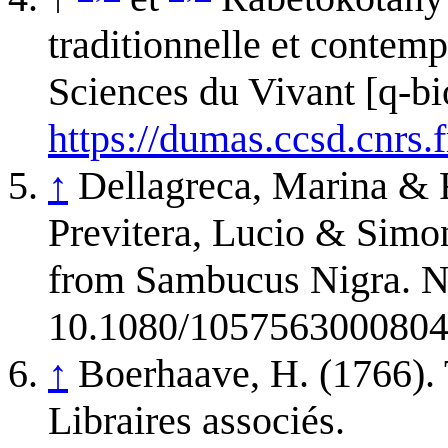
traditionnelle et contem
Sciences du Vivant [q-b
https://dumas.ccsd.cnrs
↑
Dellagreca, Marina & 
Previtera, Lucio & Simo
from Sambucus Nigra. Na
10.1080/1057563000804
↑
Boerhaave, H. (1766). T
Libraires associés.