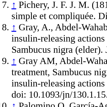
↑
Pichery, J. F. J. M. (1
simple et compliquée. Di
↑
Gray, A., Abdel-Wahab, 
insulin-releasing actions 
Sambucus nigra (elder). J
↑
Gray AM, Abdel-Wahab 
treatment, Sambucus nigra
insulin-releasing actions
doi: 10.1093/jn/130.1.15
↑
Palomino O, García-Ag