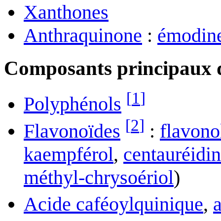
Xanthones
Anthraquinone
:
émodin
Composants principaux d
[
1
]
Polyphénols
[
2
]
Flavonoïdes
:
flavono
kaempférol
,
centauréidi
méthyl-chrysoériol
)
Acide caféoylquinique
,