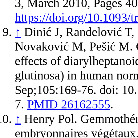
3, March 2010, Pages 4
https://doi.org/10.1093/
↑
Dinić J, Ranđelović T,
Novaković M, Pešić M. 
effects of diarylheptanoi
glutinosa) in human norm
Sep;105:169-76. doi: 10.
7.
PMID 26162555
.
↑
Henry Pol. Gemmothérap
embryonnaires végétaux. 