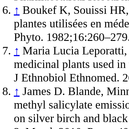
↑
Boukef K, Souissi HR, 
plantes utilisées en méde
Phyto. 1982;16:260–279
↑
Maria Lucia Leporatti
medicinal plants used in 
J Ethnobiol Ethnomed. 2
↑
James D. Blande, Minn
methyl salicylate emissi
on silver birch and blac