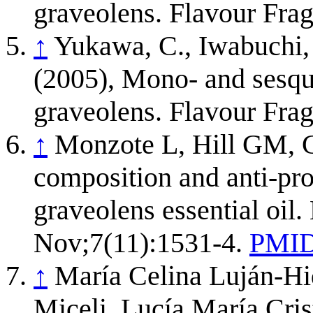
graveolens. Flavour Frag
↑
Yukawa, C., Iwabuchi,
(2005), Mono- and sesqui
graveolens. Flavour Frag
↑
Monzote L, Hill GM, C
composition and anti-prol
graveolens essential oi
Nov;7(11):1531-4.
PMID
↑
María Celina Luján-Hi
Miceli, Lucía María Cri