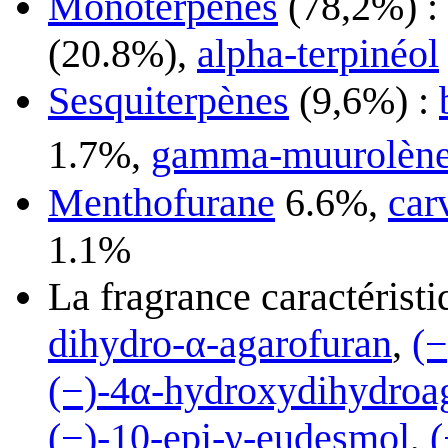
Monoterpènes
(78,2%) :
(20.8%),
alpha-terpinéol
Sesquiterpènes
(9,6%) :
1.7%,
gamma-muurolèn
Menthofurane
6.6%,
car
1.1%
La fragrance caractéristi
dihydro-α-agarofuran
,
(−
(−)-4α-hydroxydihydroa
(−)-10-epi-γ-eudesmol
,
(