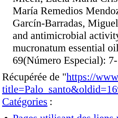
María Remedios Mendoz
Garcín-Barradas, Migue
and antimicrobial activi
mucronatum essential oi
69(Número Especial): 7
Récupérée de "
https://www
title=Palo_santo&oldid=1
Catégories
: