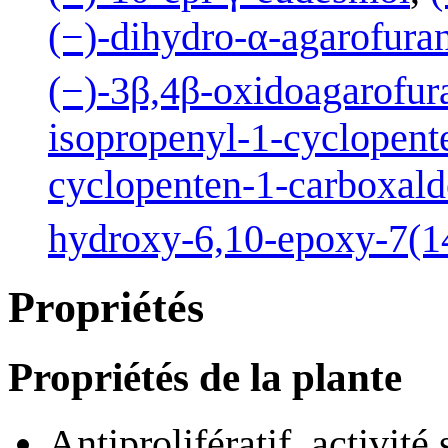
(−)-dihydro-α-agarofura
(−)-3β,4β-oxidoagarofur
isopropenyl-1-cyclopent
cyclopenten-1-carboxal
hydroxy-6,10-epoxy-7(1
Propriétés
Propriétés de la plante
Antiprolifératif, activit