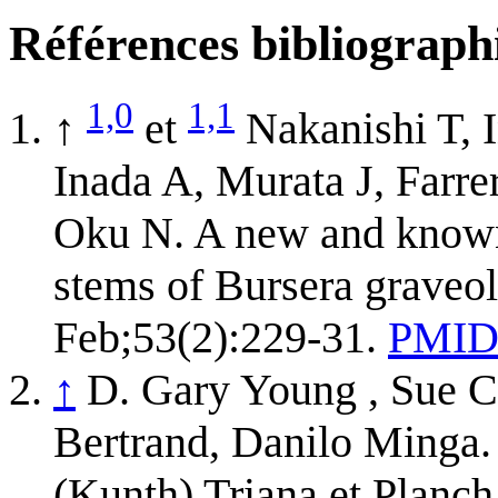
Références bibliograph
1,0
1,1
↑
et
Nakanishi T, 
Inada A, Murata J, Farr
Oku N. A new and known 
stems of Bursera graveo
Feb;53(2):229-31.
PMID
↑
D. Gary Young , Sue C
Bertrand, Danilo Minga. 
(Kunth) Triana et Planch