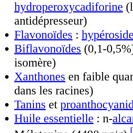
hydroperoxycadiforine
(l
antidépresseur)
Flavonoïdes
:
hypérosid
Biflavonoïdes
(0,1-0,5%
isomère)
Xanthones
en faible quan
dans les racines)
Tanins
et
proanthocyanid
Huile essentielle
: n-
alca