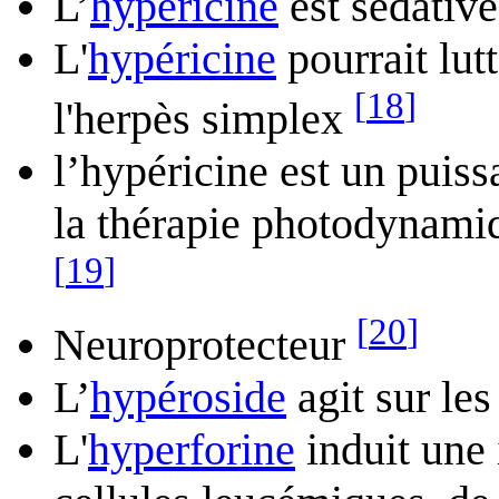
L’
hypéricine
est sédative
L'
hypéricine
pourrait lut
[
18
]
l'herpès simplex
l’hypéricine est un puiss
la thérapie photodynami
[
19
]
[
20
]
Neuroprotecteur
L’
hypéroside
agit sur le
L'
hyperforine
induit une 