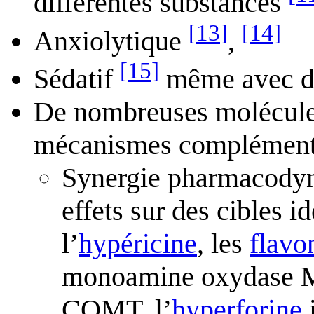
différentes substances
[
13
]
[
14
]
Anxiolytique
,
[
15
]
Sédatif
même avec de
De nombreuses molécules 
mécanismes complémenta
Synergie pharmacodyn
effets sur des cibles i
l’
hypéricine
, les
flavo
monoamine oxydase MA
COMT, l’
hyperforine
i