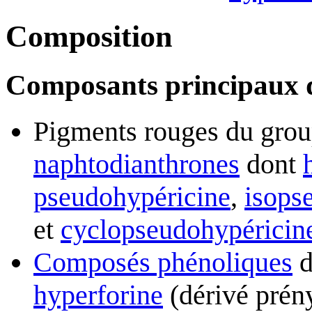
Composition
Composants principaux d
Pigments rouges du gro
naphtodianthrones
dont
pseudohypéricine
,
isops
et
cyclopseudohypéricin
Composés phénoliques
d
hyperforine
(dérivé prén