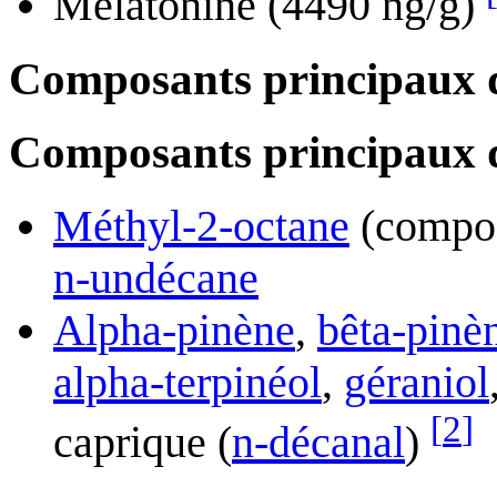
Mélatonine (4490 ng/g)
Composants principaux d
Composants principaux de 
Méthyl-2-octane
(compos
n-undécane
Alpha-pinène
,
bêta-pinè
alpha-terpinéol
,
géraniol
[
2
]
caprique (
n-décanal
)